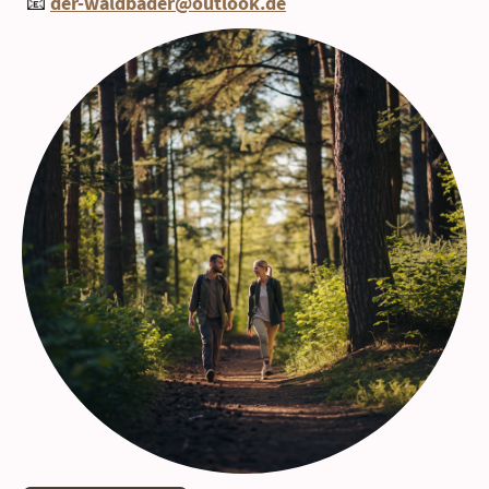
📧
der-waldbader@outlook.de